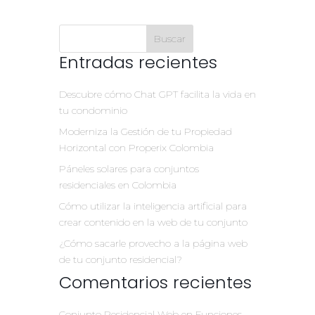
Entradas recientes
Descubre cómo Chat GPT facilita la vida en
tu condominio
Moderniza la Gestión de tu Propiedad
Horizontal con Properix Colombia
Páneles solares para conjuntos
residenciales en Colombia
Cómo utilizar la inteligencia artificial para
crear contenido en la web de tu conjunto
¿Cómo sacarle provecho a la página web
de tu conjunto residencial?
Comentarios recientes
Conjunto Residencial Web
en
Funciones