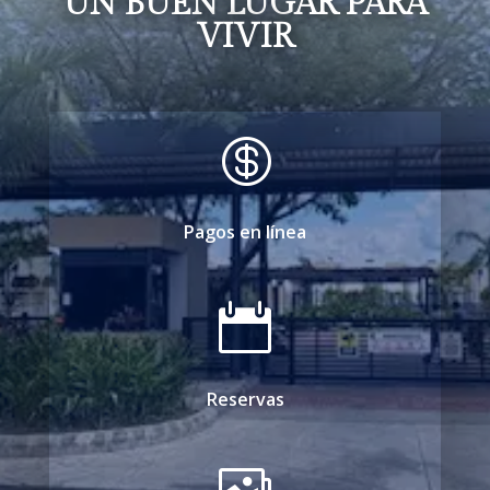
UN BUEN LUGAR PARA
VIVIR

Pagos en línea

Reservas