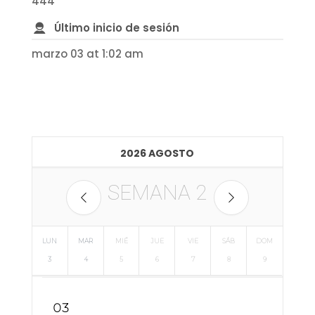
444
Último inicio de sesión
marzo 03 at 1:02 am
2026 AGOSTO
SEMANA
2
LUN
MAR
MIÉ
JUE
VIE
SÁB
DOM
3
4
5
6
7
8
9
03